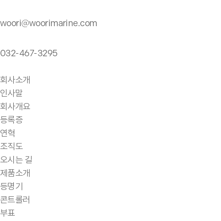
woori@woorimarine.com
032-467-3295
회사소개
인사말
회사개요
등록증
연혁
조직도
오시는 길
제품소개
등명기
콘트롤러
부표